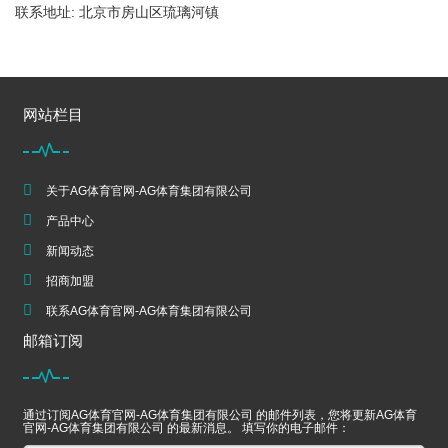
联系地址: 北京市房山区琉璃河镇
网站栏目
关于AG体育官网-AG体育集团有限公司
产品中心
新闻动态
招商加盟
联系AG体育官网-AG体育集团有限公司
邮箱订阅
通过订阅AG体育官网-AG体育集团有限公司 的邮件列表，您将更新AG体育
官网-AG体育集团有限公司 的最新消息。 填写你的电子邮件：