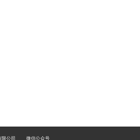
有限公司
微信公众号