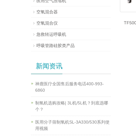
医用空气压缩机
空氧混合器
TF5
空氧混合仪
急救转运呼吸机
呼吸管路硅胶类产品
新闻资讯
神鹿医疗全国售后服务电话400-993-
6860
制氧机选购攻略| 3L机/5L机？到底选哪
个？
医用分子筛制氧机SL-3A330/530系列使
用视频