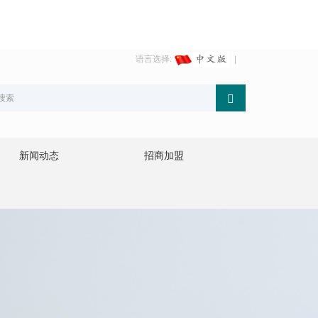
语言选择:
新闻动态
招商加盟