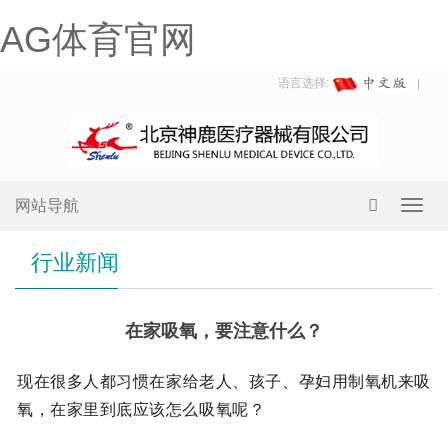
AG体育官网
语言选择:
网站导航
Toggl
navig
行业新闻
在家吸氧，要注意什么？
现在很多人都习惯在家给老人、孩子、孕妇用制氧机来吸
氧，在家里到底应该怎么吸氧呢？