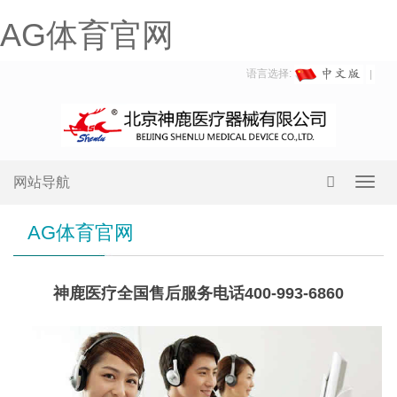
AG体育官网
语言选择:
网站导航
Toggl
navig
AG体育官网
神鹿医疗全国售后服务电话400-993-6860