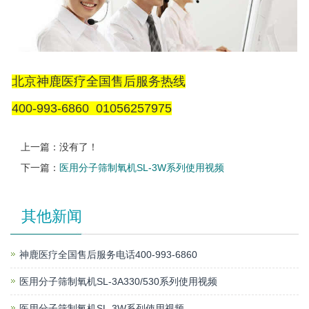
北京神鹿医疗全国售后服务热线
400-993-6860 01056257975
上一篇：没有了！
下一篇：
医用分子筛制氧机SL-3W系列使用视频
其他新闻
神鹿医疗全国售后服务电话400-993-6860
医用分子筛制氧机SL-3A330/530系列使用视频
医用分子筛制氧机SL-3W系列使用视频