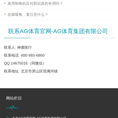
家用制氧机应对新冠真的有用吗？
在家吸氧，要注意什么？
联系AG体育官网-AG体育集团有限公司
联系人: 神鹿医疗
联系电话: 400-993-6860
QQ:14675016（同微信）
联系地址: 北京市房山区琉璃河镇
网站栏目