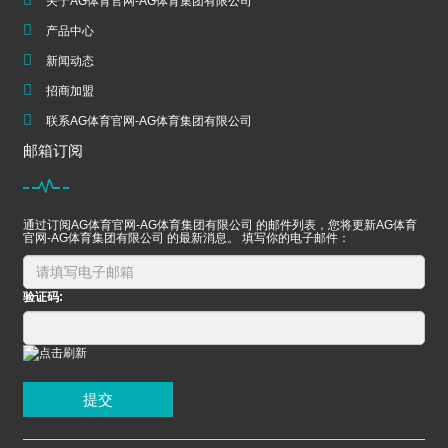
关于AG体育官网-AG体育集团有限公司
产品中心
新闻动态
招商加盟
联系AG体育官网-AG体育集团有限公司
邮箱订阅
通过订阅AG体育官网-AG体育集团有限公司 的邮件列表，您将更新AG体育
官网-AG体育集团有限公司 的最新消息。 填写你的电子邮件：
验证码:
提交